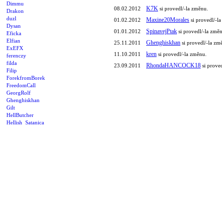
Dimmu
K7K
08.02.2012
si provedl/-la změnu.
Drakon
duzl
Maxine20Morales
01.02.2012
si provedl/-l
Dysan
SpinavejPtak
01.01.2012
si provedl/-la změ
Eficka
Elfian
Ghenghiskhan
25.11.2011
si provedl/-la zm
ExEFX
kren
11.10.2011
si provedl/-la změnu.
ferenczy
filda
RhondaHANCOCK18
23.09.2011
si prove
Filip
ForekfromBorek
FreedomCall
GeorgRolf
Ghenghiskhan
Gilt
HellButcher
Hellish_Satanica
Henjo
heri
Herr_Mannelig
honzik
Idefirek666
idle
Infinite
Informator
Jablkoň
jachym666
Janis
Jeff
Jilemnicky_Okultista