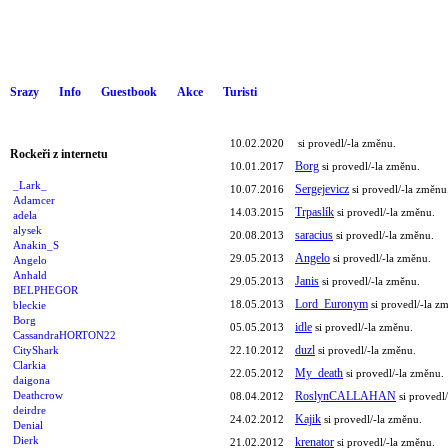
Srazy
Info
Guestbook
Akce
Turisti
10.02.2020
si provedl/-la změnu.
Rockeři z internetu
Borg
10.01.2017
si provedl/-la změnu.
_Lark_
Sergejevicz
10.07.2016
si provedl/-la změnu
Adamcer
Trpaslík
14.03.2015
si provedl/-la změnu.
adela
alysek
saracius
20.08.2013
si provedl/-la změnu.
Anakin_S
Angelo
29.05.2013
si provedl/-la změnu.
Angelo
Anhald
Janis
29.05.2013
si provedl/-la změnu.
BELPHEGOR
Lord_Euronym
18.05.2013
si provedl/-la z
bleckie
Borg
idle
05.05.2013
si provedl/-la změnu.
CassandraHORTON22
duzl
CityShark
22.10.2012
si provedl/-la změnu.
Clarkia
My_death
22.05.2012
si provedl/-la změnu.
daigona
Deathcrow
RoslynCALLAHAN
08.04.2012
si provedl
deirdre
Kajik
24.02.2012
si provedl/-la změnu.
Denial
Dierk
krenator
21.02.2012
si provedl/-la změnu.