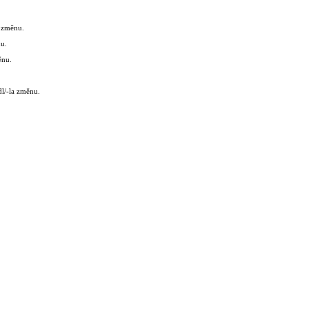
a změnu.
nu.
ěnu.
dl/-la změnu.