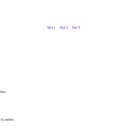
Styl 1
Styl 2
Styl 3
.
měnu.
/-la změnu.