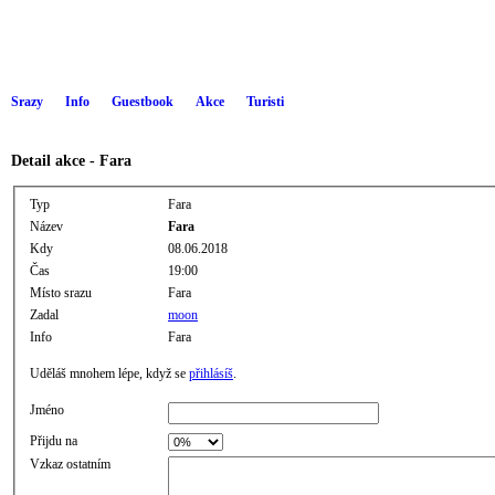
Srazy
Info
Guestbook
Akce
Turisti
Detail akce - Fara
Typ
Fara
Název
Fara
Kdy
08.06.2018
Čas
19:00
Místo srazu
Fara
Zadal
moon
Info
Fara
Uděláš mnohem lépe, když se
přihlásíš
.
Jméno
Přijdu na
Vzkaz ostatním